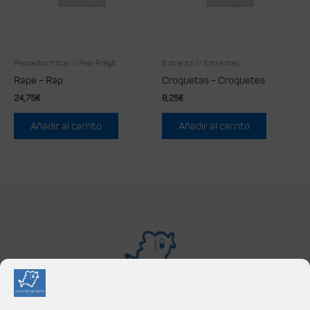
Pescados fritos // Peix Fregit
Entrants // Entrantes
Rape – Rap
Croquetas – Croquetes
24,75
€
8,25
€
Añadir al carrito
Añadir al carrito