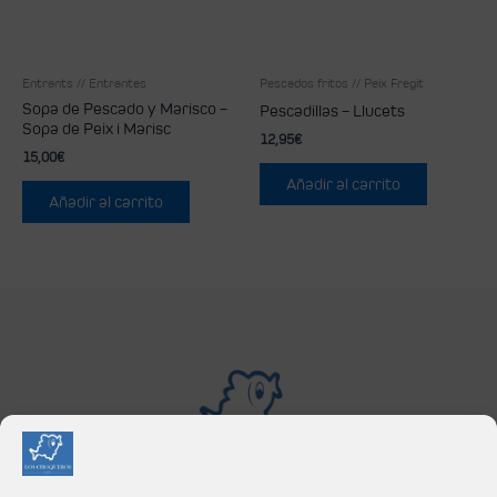
Entrants // Entrantes
Pescados fritos // Peix Fregit
Sopa de Pescado y Marisco –
Pescadillas – Llucets
Sopa de Peix i Marisc
12,95
€
15,00
€
Añadir al carrito
Añadir al carrito