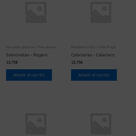
Pescados plancha // Peix planxa
Pescados fritos // Peix Fregit
Salmonetes – Rogers
Calamares – Calamars
13,75
€
15,75
€
Añadir al carrito
Añadir al carrito