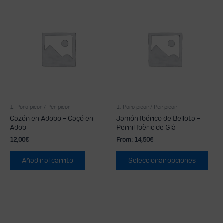
1. Para picar / Per picar
1. Para picar / Per picar
Cazón en Adobo – Caçó en
Jamón Ibérico de Bellota –
Adob
Pernil Ibèric de Glà
12,00
€
From:
14,50
€
Añadir al carrito
Seleccionar opciones