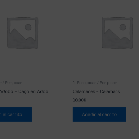
r / Per picar
1. Para picar / Per picar
Adobo – Caçó en Adob
Calamares – Calamars
18,00
€
 al carrito
Añadir al carrito