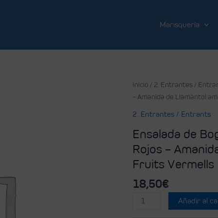
Marisquería
Inicio
/
2. Entrantes / Entra
– Amanida de Llamàntol amb
2. Entrantes / Entrants
Ensalada de Bo
Rojos – Amanida
Fruits Vermells
18,50
€
Añadir al ca