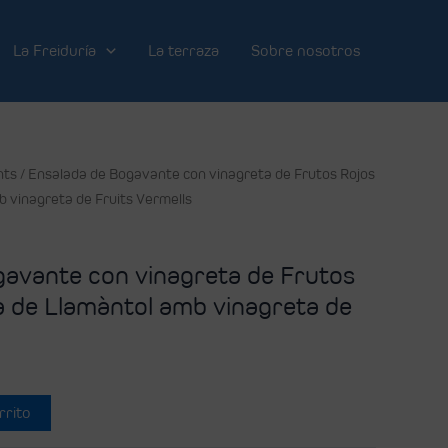
La Freiduría
La terraza
Sobre nosotros
nts
/ Ensalada de Bogavante con vinagreta de Frutos Rojos
 vinagreta de Fruits Vermells
gavante con vinagreta de Frutos
 de Llamàntol amb vinagreta de
rrito