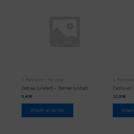
1. Para picar / Per picar
1. Para pica
Ostras (unidad) – Ostres (unitat)
Cazón en 
5,40
€
12,00
€
Añadir al carrito
Añadir