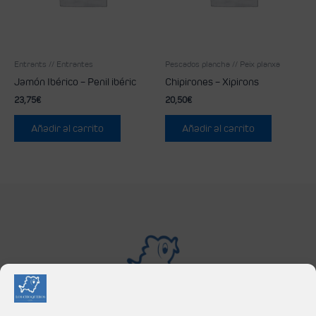
Entrants // Entrantes
Pescados plancha // Peix planxa
Jamón Ibérico – Penil ibéric
Chipirones – Xipirons
23,75
€
20,50
€
Añadir al carrito
Añadir al carrito