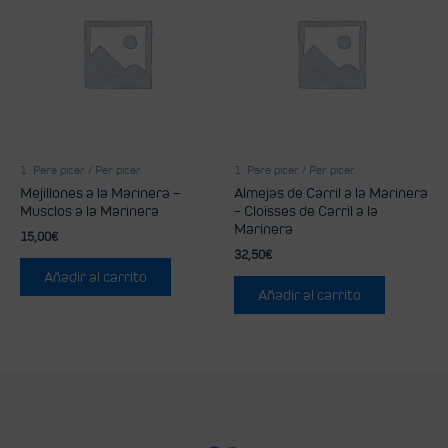
1. Para picar / Per picar
1. Para picar / Per picar
Mejillones a la Marinera –
Almejas de Carril a la Marinera
Musclos a la Marinera
– Cloïsses de Carril a la
Marinera
15,00
€
32,50
€
Añadir al carrito
Añadir al carrito