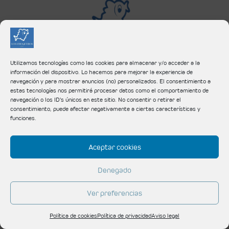
Utilizamos tecnologías como las cookies para almacenar y/o acceder a la
c/ Doctor Robert, 16,
08130
Santa Perpètua de Mogoda
información del dispositivo. Lo hacemos para mejorar la experiencia de
navegación y para mostrar anuncios (no) personalizados. El consentimiento a
estas tecnologías nos permitirá procesar datos como el comportamiento de
Tel:
935 606 408
navegación o los ID's únicos en este sitio. No consentir o retirar el
consentimiento, puede afectar negativamente a ciertas características y
funciones.
Aceptar cookies
Denegado
Ver preferencias
Copyright © 2026
Restaurante Los Choqueros
| Powered by
Cetrex
Marketing
Política de cookies
Política de privacidad
Aviso legal