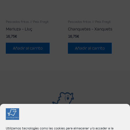
Pescados fritos // Peix Fregit
Pescados fritos // Peix Fregit
Merluza – Lluç
Chanquetes – Xanquets
16,75
€
16,75
€
Añadir al carrito
Añadir al carrito
Utilizamos tecnologías como las cookies para almacenar y/o acceder a la