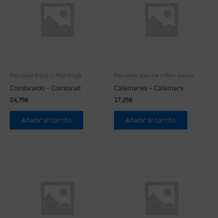
Pescados fritos // Peix Fregit
Pescados plancha // Peix planxa
Combinado – Combinat
Calamares – Calamars
24,75
€
17,25
€
Añadir al carrito
Añadir al carrito