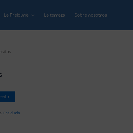
La Freiduría
La terraza
Sobre nosotros
asitos
s
rrito
a:
Freiduría