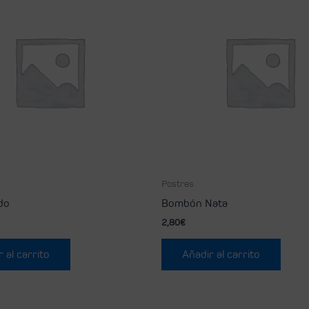
Postres
do
Bombón Nata
2,80
€
 al carrito
Añadir al carrito