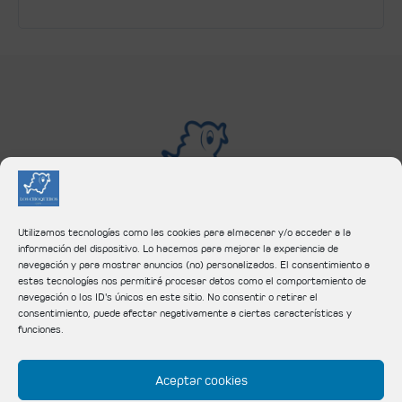
Utilizamos tecnologías como las cookies para almacenar y/o acceder a la
c/ Doctor Robert, 16,
08130
Santa Perpètua de Mogoda
información del dispositivo. Lo hacemos para mejorar la experiencia de
navegación y para mostrar anuncios (no) personalizados. El consentimiento a
estas tecnologías nos permitirá procesar datos como el comportamiento de
Tel:
935 606 408
navegación o los ID's únicos en este sitio. No consentir o retirar el
consentimiento, puede afectar negativamente a ciertas características y
funciones.
Aceptar cookies