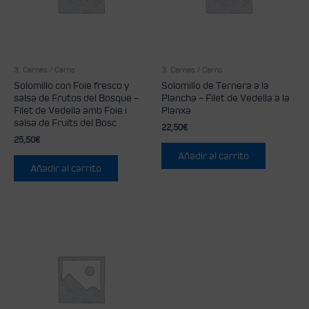
3. Carnes / Carns
3. Carnes / Carns
Solomillo con Foie fresco y
Solomillo de Ternera a la
salsa de Frutos del Bosque –
Plancha – Filet de Vedella a la
Filet de Vedella amb Foie i
Planxa
salsa de Fruits del Bosc
22,50
€
25,50
€
Añadir al carrito
Añadir al carrito